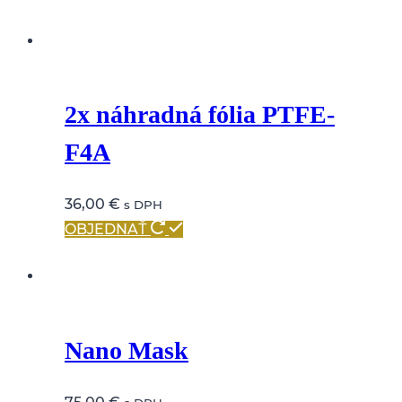
Skip
to
content
2x náhradná fólia PTFE-
F4A
36,00
€
s DPH
OBJEDNAŤ
Nano Mask