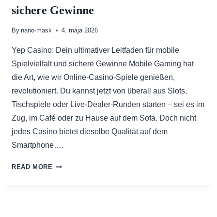
ΠΑΊΚΤΕΣ
sichere Gewinne
By
nano-mask
4. mája 2026
Yep Casino: Dein ultimativer Leitfaden für mobile
Spielvielfalt und sichere Gewinne Mobile Gaming hat
die Art, wie wir Online‑Casino‑Spiele genießen,
revolutioniert. Du kannst jetzt von überall aus Slots,
Tischspiele oder Live‑Dealer‑Runden starten – sei es im
Zug, im Café oder zu Hause auf dem Sofa. Doch nicht
jedes Casino bietet dieselbe Qualität auf dem
Smartphone….
YEP
READ MORE
CASINO:
DEIN
ULTIMATIVER
LEITFADEN