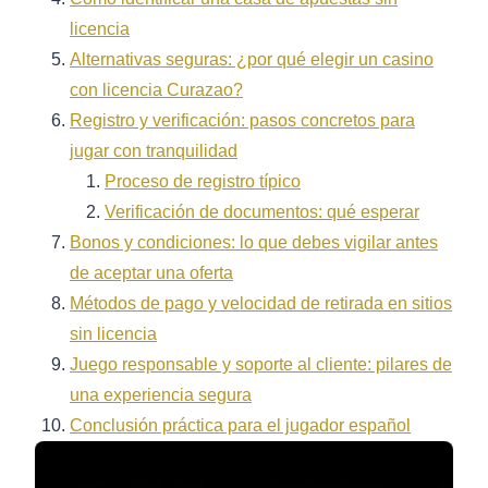
licencia
Alternativas seguras: ¿por qué elegir un casino
con licencia Curazao?
Registro y verificación: pasos concretos para
jugar con tranquilidad
Proceso de registro típico
Verificación de documentos: qué esperar
Bonos y condiciones: lo que debes vigilar antes
de aceptar una oferta
Métodos de pago y velocidad de retirada en sitios
sin licencia
Juego responsable y soporte al cliente: pilares de
una experiencia segura
Conclusión práctica para el jugador español