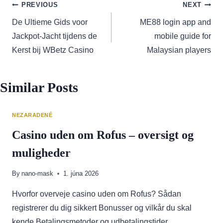
Navigácia
PREVIOUS
NEXT
De Ultieme Gids voor
ME88 login app and
v
Jackpot‑Jacht tijdens de
mobile guide for
článku
Kerst bij WBetz Casino
Malaysian players
Similar Posts
NEZARADENÉ
Casino uden om Rofus – oversigt og
muligheder
By
nano-mask
1. júna 2026
Hvorfor overveje casino uden om Rofus? Sådan
registrerer du dig sikkert Bonusser og vilkår du skal
kende Betalingsmetoder og udbetalingstider