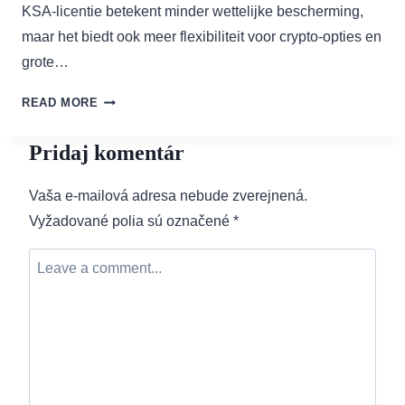
KSA‑licentie betekent minder wettelijke bescherming,
maar het biedt ook meer flexibiliteit voor crypto‑opties en
grote…
SNELLE
READ MORE
UITBETALINGEN
EN
Pridaj komentár
LIVE
DEALERS:
Vaša e-mailová adresa nebude zverejnená.
ZO
Vyžadované polia sú označené
*
SCOOR
JE
BIJ
LUCKYWAVE
CASINO