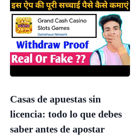
Casas de apuestas sin
licencia: todo lo que debes
saber antes de apostar