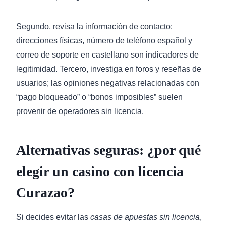
Segundo, revisa la información de contacto:
direcciones físicas, número de teléfono español y
correo de soporte en castellano son indicadores de
legitimidad. Tercero, investiga en foros y reseñas de
usuarios; las opiniones negativas relacionadas con
“pago bloqueado” o “bonos imposibles” suelen
provenir de operadores sin licencia.
Alternativas seguras: ¿por qué
elegir un casino con licencia
Curazao?
Si decides evitar las
casas de apuestas sin licencia
,