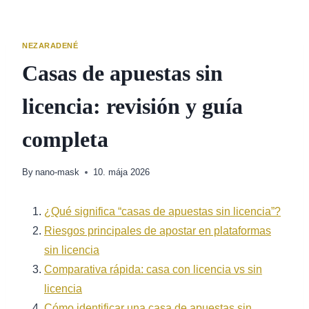
Skip
to
content
NEZARADENÉ
Casas de apuestas sin
licencia: revisión y guía
completa
By
nano-mask
10. mája 2026
¿Qué significa “casas de apuestas sin licencia”?
Riesgos principales de apostar en plataformas
sin licencia
Comparativa rápida: casa con licencia vs sin
licencia
Cómo identificar una casa de apuestas sin