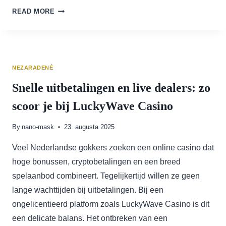
BANKONBET
READ MORE
CASINO
CZ
–
BEZPEČNOSTNÍ
PRŮVODCE
NEZARADENÉ
A
Snelle uitbetalingen en live dealers: zo
TIPY
PRO
scoor je bij LuckyWave Casino
BEZPEČNOU
HRU
By
nano-mask
23. augusta 2025
Veel Nederlandse gokkers zoeken een online casino dat
hoge bonussen, cryptobetalingen en een breed
spelaanbod combineert. Tegelijkertijd willen ze geen
lange wachttijden bij uitbetalingen. Bij een
ongelicentieerd platform zoals LuckyWave Casino is dit
een delicate balans. Het ontbreken van een