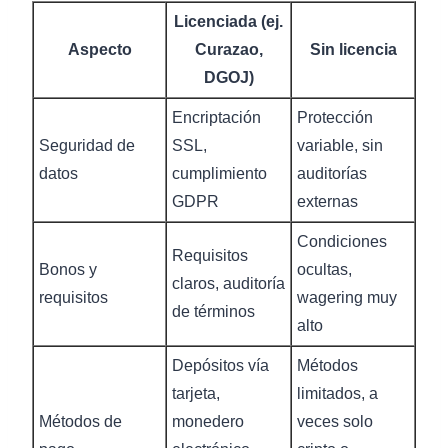
Licenciada (ej.
Aspecto
Curazao,
Sin licencia
DGOJ)
Encriptación
Protección
Seguridad de
SSL,
variable, sin
datos
cumplimiento
auditorías
GDPR
externas
Condiciones
Requisitos
Bonos y
ocultas,
claros, auditoría
requisitos
wagering muy
de términos
alto
Depósitos vía
Métodos
tarjeta,
limitados, a
Métodos de
monedero
veces solo