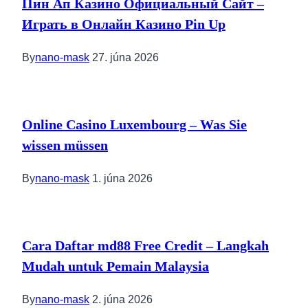
Пин Ап Казино Официальный Сайт –
Играть в Онлайн Казино Pin Up
By
nano-mask
27. júna 2026
Online Casino Luxembourg – Was Sie
wissen müssen
By
nano-mask
1. júna 2026
Cara Daftar md88 Free Credit – Langkah
Mudah untuk Pemain Malaysia
By
nano-mask
2. júna 2026