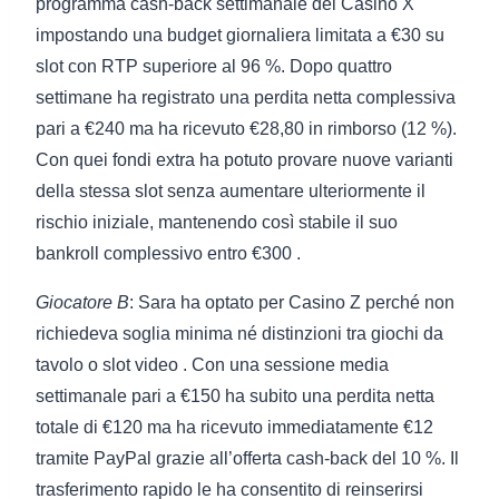
programma cash‑back settimanale del Casino X
impostando una budget giornaliera limitata a €30 su
slot con RTP superiore al 96 %. Dopo quattro
settimane ha registrato una perdita netta complessiva
pari a €240 ma ha ricevuto €28,80 in rimborso (12 %).
Con quei fondi extra ha potuto provare nuove varianti
della stessa slot senza aumentare ulteriormente il
rischio iniziale, mantenendo così stabile il suo
bankroll complessivo entro €300 .
Giocatore B
: Sara ha optato per Casino Z perché non
richiedeva soglia minima né distin­zioni tra giochi da
tavolo o slot video . Con una sessione media
settimanale pari a €150 ha subito una perdita netta
totale di €120 ma ha ricevuto immediatamente €12
tramite PayPal grazie all’offerta cash‑back del 10 %. Il
trasferimento rapido le ha consentito di reinserirsi