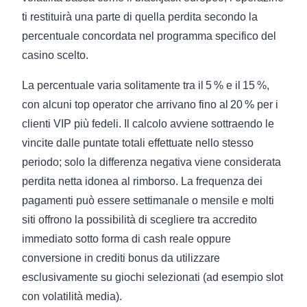
ti restituirà una parte di quella perdita secondo la
percentuale concordata nel programma specifico del
casino scelto.
La percentuale varia solitamente tra il 5 % e il 15 %,
con alcuni top operator che arrivano fino al 20 % per i
clienti VIP più fedeli. Il calcolo avviene sottraendo le
vincite dalle puntate totali effettuate nello stesso
periodo; solo la differenza negativa viene considerata
perdita netta idonea al rimborso. La frequenza dei
pagamenti può essere settimanale o mensile e molti
siti offrono la possibilità di scegliere tra accredito
immediato sotto forma di cash reale oppure
conversione in crediti bonus da utilizzare
esclusivamente su giochi selezionati (ad esempio slot
con volatilità media).