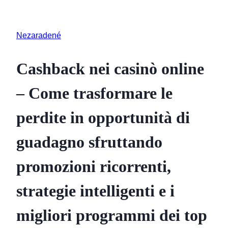
Skip
Nezaradené
to
content
Cashback nei casinò online
– Come trasformare le
perdite in opportunità di
guadagno sfruttando
promozioni ricorrenti,
strategie intelligenti e i
migliori programmi dei top