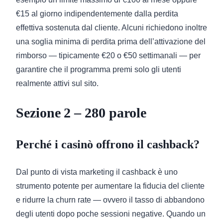
€15 al giorno indipendentemente dalla perdita
effettiva sostenuta dal cliente. Alcuni richiedono inoltre
una soglia minima di perdita prima dell’attivazione del
rimborso — tipicamente €20 o €50 settimanali — per
garantire che il programma premi solo gli utenti
realmente attivi sul sito.
Sezione 2 – 280 parole
Perché i casinò offrono il cashback?
Dal punto di vista marketing il cashback è uno
strumento potente per aumentare la fiducia del cliente
e ridurre la churn rate — ovvero il tasso di abbandono
degli utenti dopo poche sessioni negative. Quando un