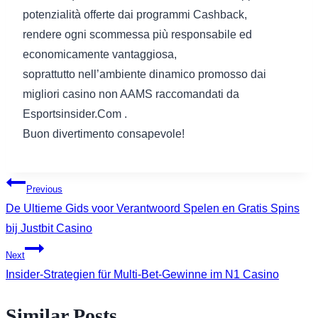
potenzialità offerte dai programmi Cashback,
rendere ogni scommessa più responsabile ed
economicamente vantaggiosa,
soprattutto nell’ambiente dinamico promosso dai
migliori casino non AAMS raccomandati da
Esportsinsider.Com .
Buon divertimento consapevole!
Navigácia
Previous
De Ultieme Gids voor Verantwoord Spelen en Gratis Spins
v
bij Justbit Casino
článku
Next
Insider‑Strategien für Multi‑Bet‑Gewinne im N1 Casino
Similar Posts