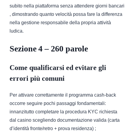
subito nella piattaforma senza attendere giorni bancari
, dimostrando quanto velocità possa fare la differenza
nella gestione responsabile della propria attività
ludica.
Sezione 4 – 260 parole
Come qualificarsi ed evitare gli
errori più comuni
Per attivare correttamente il programma cash‑back
occorre seguire pochi passaggi fondamentali:
innanzitutto completare la procedura KYC richiesta
dal casino scegliendo documentazione valida (carta
d’identità fronte/retro + prova residenza) ;