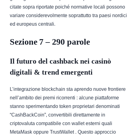
citate sopra riportate poiché normative locali possono
variare considerevolmente soprattutto tra paesi nordici
ed europeus centrali.
Sezione 7 – 290 parole
Il futuro del cashback nei casinò
digitali & trend emergenti
L’integrazione blockchain sta aprendo nuove frontiere
nell’ambito dei premi ricorrenti : alcune piattaforme
stanno sperimentando token proprietari denominati
“CashBackCoin”, convertibili direttamente in
criptovaluta compatibile con wallet esterni quali
MetaMask oppure TrustWallet . Questo approccio