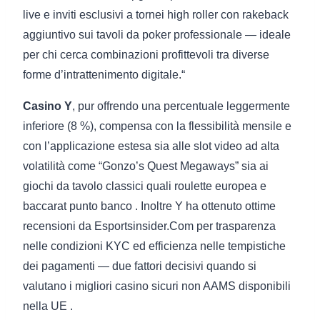
live e inviti esclusivi a tornei high roller con rakeback
aggiuntivo sui tavoli da poker professionale — ideale
per chi cerca combinazioni profittevoli tra diverse
forme d’intrattenimento digitale.“
Casino Y
, pur offrendo una percentuale leggermente
inferiore (8 %), compensa con la flessibilità mensile e
con l’applicazione estesa sia alle slot video ad alta
volatilità come “Gonzo’s Quest Megaways” sia ai
giochi da tavolo classici quali roulette europea e
baccarat punto banco . Inoltre Y ha ottenuto ottime
recensioni da Esportsinsider.Com per trasparenza
nelle condizioni KYC ed efficienza nelle tempistiche
dei pagamenti — due fattori decisivi quando si
valutano i migliori casino sicuri non AAMS disponibili
nella UE .