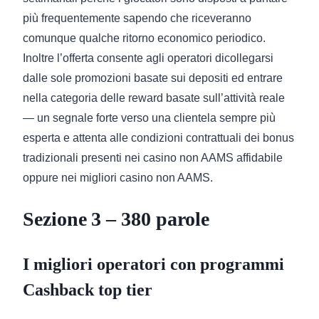
più frequentemente sapendo che riceveranno
comunque qualche ritorno economico periodico.
Inoltre l’offerta consente agli operatori dicollegarsi
dalle sole promozioni basate sui depositi ed entrare
nella categoria delle reward basate sull’attività reale
— un segnale forte verso una clientela sempre più
esperta e attenta alle condizioni contrattuali dei bonus
tradizionali presenti nei casino non AAMS affidabile
oppure nei migliori casino non AAMS.
Sezione 3 – 380 parole
I migliori operatori con programmi
Cashback top tier