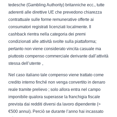
tedesche (Gambling Authority) britanniche ecc., tutte
aderenti alle direttive UE che prevedono chiarezza
contrattuale sulle forme remunerative offerte ai
consumatori registrati licenziati localmente​. Il
cashback rientra nella categoria dei premi
condizionati alle attività svolte sulla piattaforma;
pertanto non viene considerato vincita casuale ma
piuttosto compenso commerciale derivante dall’attività
stessa dell’utente 。
Nel caso italiano tale compenso viene trattato come
credito interno finché non venga convertito in denaro
reale tramite prelievo ; solo allora entra nel campo
imponibile qualora superasse la franchigia fiscale
prevista dai redditi diversi da lavoro dipendente (>
€500 annui). Perciò se durante l’anno hai incassato