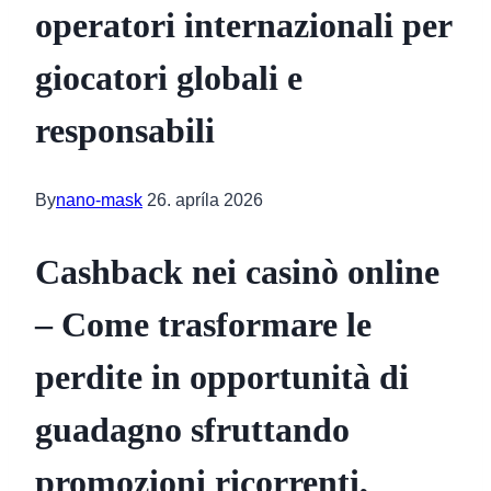
operatori internazionali per
giocatori globali e
responsabili
By
nano-mask
26. apríla 2026
Cashback nei casinò online
– Come trasformare le
perdite in opportunità di
guadagno sfruttando
promozioni ricorrenti,