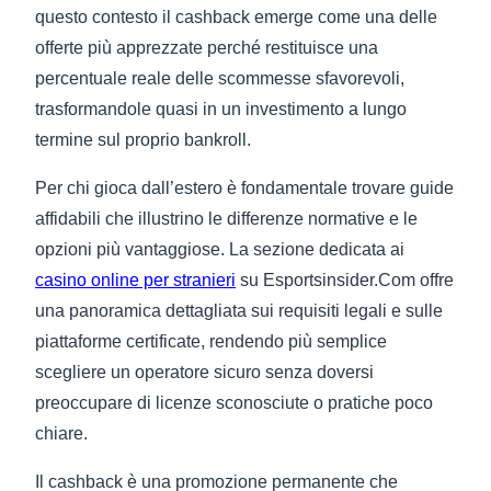
questo contesto il cashback emerge come una delle
offerte più apprezzate perché restituisce una
percentuale reale delle scommesse sfavorevoli,
trasformandole quasi in un investimento a lungo
termine sul proprio bankroll.
Per chi gioca dall’estero è fondamentale trovare guide
affidabili che illustrino le differenze normative e le
opzioni più vantaggiose. La sezione dedicata ai
casino online per stranieri
su Esportsinsider.Com offre
una panoramica dettagliata sui requisiti legali e sulle
piattaforme certificate, rendendo più semplice
scegliere un operatore sicuro senza doversi
preoccupare di licenze sconosciute o pratiche poco
chiare.
Il cashback è una promozione permanente che