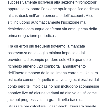
successivamente iscriversi alla sezione “Promozioni”
oppure selezionare l’opzione opt‑in specifica dedicata
al cashback nell’area personale dell’account . Alcuni
siti includono automaticamente l’iscrizione ma
richiedono comunque conferma via email prima della
prima erogazione periodica .
Tra gli errori più frequenti troviamo la mancata
osservanza della soglia minima impostata dal
provider : ad esempio perdere solo €15 quando è
richiesto almeno €20 comporta l’annullamento
dell’intero rimborso della settimana corrente . Un altro
ostacolo comune è quello relativo ai giochi esclusi dal
conto perdite : molti casino non includono scommesse
sportive live né alcune varianti ad alta volatilità come
jackpot progressivi ultra‑grandi nella base dati
utilizzata per calcolare il cash‑back . Ignorare queste