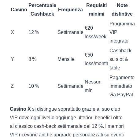
Percentuale
Requisiti
Note
Casino
Frequenza
Cashback
minimi
distintive
Programma
€20
X
12 %
Settimanale
VIP
loss/week
integrato
Cashback
€50
Y
8 %
Mensile
su slot &
loss/month
table
Pagamento
Nessun
Z
10 %
Settimanale
immediato
min
via PayPal
Casino X
si distingue soprattutto grazie al suo club
VIP dove ogni livello aggiunge ulteriori benefici oltre
al classico cash‑back settimanale del 12 %. I membri
VIP ricevono anche upgrade personalizzati su eventi