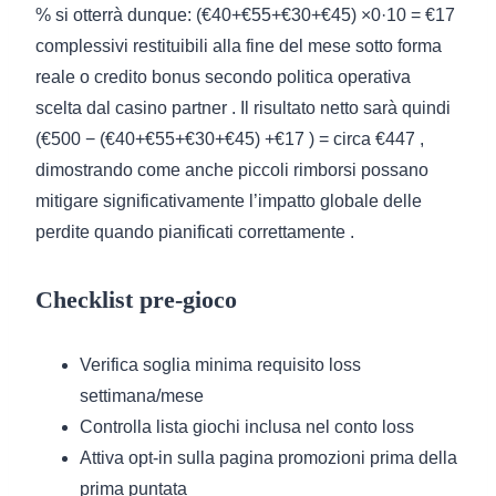
% si otterrà dunque: (€40+€55+€30+€45) ×0·10 = €17
complessivi restituibili alla fine del mese sotto forma
reale o credito bonus secondo politica operativa
scelta dal casino partner . Il risultato netto sarà quindi
(€500 − (€40+€55+€30+€45) +€17 ) = circa €447 ,
dimostrando come anche piccoli rimborsi possano
mitigare significativamente l’impatto globale delle
perdite quando pianificati correttamente .
Checklist pre‑gioco
Verifica soglia minima requisito loss
settimana/mese
Controlla lista giochi inclusa nel conto loss
Attiva opt‑in sulla pagina promozioni prima della
prima puntata