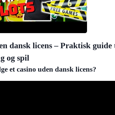
n dansk licens – Praktisk guide t
g og spil
ge et casino uden dansk licens?