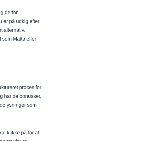
g derfor
u er på udkig efter
 alternativ.
d som Malta eller
uktureret proces for
og har de bonusser,
 oplysninger som
al klikke på for at