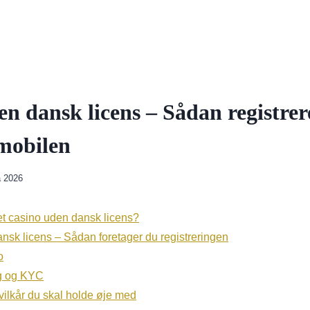
n dansk licens – Sådan registrer
mobilen
a 2026
et casino uden dansk licens?
nsk licens – Sådan foretager du registreringen
o
ng og KYC
vilkår du skal holde øje med