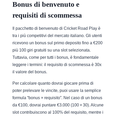
Bonus di benvenuto e
requisiti di scommessa
Il pacchetto di benvenuto di Cricket Road Play è
tra i più competitivi del mercato italiano. Gli utenti
ricevono un bonus sul primo deposito fino a €200
più 100 giri gratuiti su una slot selezionata.
Tuttavia, come per tutti i bonus, è fondamentale
leggere i termini: il requisito di scommessa è 30x
il valore del bonus.
Per calcolare quanto dovrai giocare prima di
poter prelevare le vincite, puoi usare la semplice
formula “bonus × requisito”. Nel caso di un bonus
da €100, dovrai puntare €3.000 (100 × 30). Alcune
slot contribuiscono al 100% del requisito, mentre i