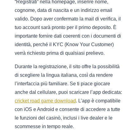
“Registrati” nella homepage, inserire nome,
cognome, data di nascita e un indirizzo email
valido. Dopo aver confermato la mail di verifica, il
tuo account sarà pronto per il primo deposito. È
importante fornire dati coerenti con i documenti di
identità, perché il KYC (Know Your Customer)
verrà richiesto prima di qualsiasi prelievo.
Durante la registrazione, il sito offre la possibilità
di scegliere la lingua italiana, così da rendere
l’interfaccia più familiare. Se ti piace giocare
anche dal cellulare, puoi scaricare l’app dedicata:
cricket road game download
. L’app è compatibile
con iOS e Android e consente di accedere a tutte
le funzioni del casinò, inclusi i live dealer e le
scommesse in tempo reale.