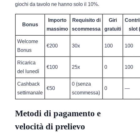
giochi da tavolo ne hanno solo il 10%.
Importo
Requisito di
Giri
Contr
Bonus
massimo
scommessa
gratuiti
slot 
Welcome
€200
30x
100
100
Bonus
Ricarica
€100
25x
0
100
del lunedì
Cashback
0 (senza
€50
0
—
settimanale
scommessa)
Metodi di pagamento e
velocità di prelievo