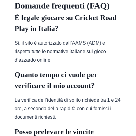
Domande frequenti (FAQ)
È legale giocare su Cricket Road
Play in Italia?
Sì, il sito è autorizzato dall’AAMS (ADM) e
rispetta tutte le normative italiane sul gioco
d’azzardo online.
Quanto tempo ci vuole per
verificare il mio account?
La verifica dell’identità di solito richiede tra 1 e 24
ore, a seconda della rapidità con cui fornisci i
documenti richiesti.
Posso prelevare le vincite