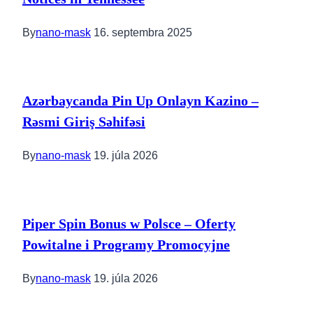
By
nano-mask
16. septembra 2025
Azərbaycanda Pin Up Onlayn Kazino –
Rəsmi Giriş Səhifəsi
By
nano-mask
19. júla 2026
Piper Spin Bonus w Polsce – Oferty
Powitalne i Programy Promocyjne
By
nano-mask
19. júla 2026