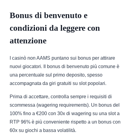
Bonus di benvenuto e
condizioni da leggere con
attenzione
I casinò non AAMS puntano sui bonus per attirare
nuovi giocatori. Il bonus di benvenuto più comune è
una percentuale sul primo deposito, spesso
accompagnata da giri gratuiti su slot popolari.
Prima di accettare, controlla sempre i requisiti di
scommessa (wagering requirements). Un bonus del
100% fino a €200 con 30x di wagering su una slot a
RTP 96% è più conveniente rispetto a un bonus con
60x su giochi a bassa volatilità.