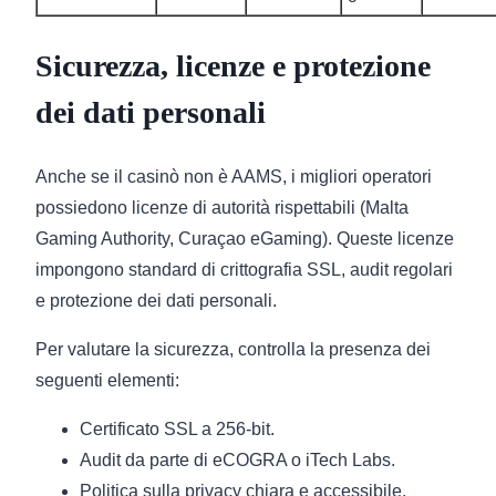
Sicurezza, licenze e protezione
dei dati personali
Anche se il casinò non è AAMS, i migliori operatori
possiedono licenze di autorità rispettabili (Malta
Gaming Authority, Curaçao eGaming). Queste licenze
impongono standard di crittografia SSL, audit regolari
e protezione dei dati personali.
Per valutare la sicurezza, controlla la presenza dei
seguenti elementi:
Certificato SSL a 256‑bit.
Audit da parte di eCOGRA o iTech Labs.
Politica sulla privacy chiara e accessibile.