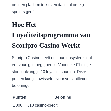
om een platform te kiezen dat echt om zijn
spelers geeft.
Hoe Het
Loyaliteitsprogramma van
Scoripro Casino Werkt
Scoripro Casino heeft een puntensysteem dat
eenvoudig te begrijpen is. Voor elke €1 die je
stort, ontvang je 10 loyaliteitspunten. Deze
punten kun je inwisselen voor verschillende
beloningen:
Punten
Beloning
1 000
€10 casino‑credit