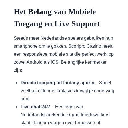
Het Belang van Mobiele
Toegang en Live Support
Steeds meer Nederlandse spelers gebruiken hun
smartphone om te gokken. Scoripro Casino heeft
een responsieve mobiele site die perfect werkt op
zowel Android als iOS. Belangrijke kenmerken
zijn:
Directe toegang tot fantasy sports
– Speel
voetbal‑ of tennis‑fantasies terwijl je onderweg
bent.
Live chat 24/7
– Een team van
Nederlandssprekende supportmedewerkers
staat klaar om vragen over bonussen of