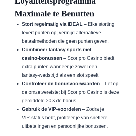
Loyaliteitsprogramma
Maximale te Benutten
Stort regelmatig via iDEAL
– Elke storting
levert punten op; vermijd alternatieve
betaalmethoden die geen punten geven.
Combineer fantasy sports met
casino‑bonussen
– Scoripro Casino biedt
extra punten wanneer je zowel een
fantasy‑wedstrijd als een slot speelt.
Controleer de bonusvoorwaarden
– Let op
de omzetvereiste; bij Scoripro Casino is deze
gemiddeld 30 × de bonus.
Gebruik de VIP‑voordelen
– Zodra je
VIP‑status hebt, profiteer je van snellere
uitbetalingen en persoonlijke bonussen.