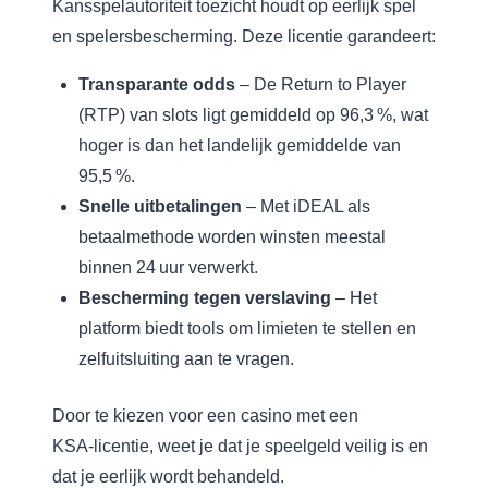
Kansspelautoriteit toezicht houdt op eerlijk spel
en spelersbescherming. Deze licentie garandeert:
Transparante odds
– De Return to Player
(RTP) van slots ligt gemiddeld op 96,3 %, wat
hoger is dan het landelijk gemiddelde van
95,5 %.
Snelle uitbetalingen
– Met iDEAL als
betaalmethode worden winsten meestal
binnen 24 uur verwerkt.
Bescherming tegen verslaving
– Het
platform biedt tools om limieten te stellen en
zelfuitsluiting aan te vragen.
Door te kiezen voor een casino met een
KSA‑licentie, weet je dat je speelgeld veilig is en
dat je eerlijk wordt behandeld.