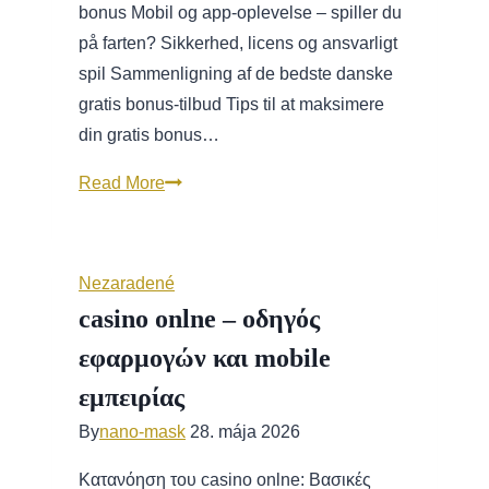
bonus Mobil og app‑oplevelse – spiller du
på farten? Sikkerhed, licens og ansvarligt
spil Sammenligning af de bedste danske
gratis bonus‑tilbud Tips til at maksimere
din gratis bonus…
Gratis
Read More
bonus
uden
indbetaling
Nezaradené
–
casino onlne – οδηγός
trin
εφαρμογών και mobile
for
εμπειρίας
trin
guide
By
nano-mask
28. mája 2026
til
Κατανόηση του casino onlne: Βασικές
registrering