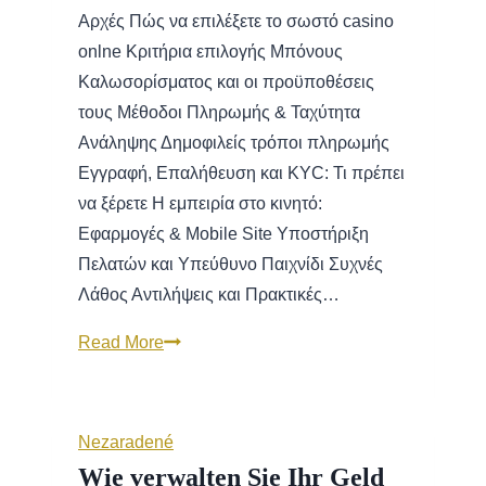
Αρχές Πώς να επιλέξετε το σωστό casino
onlne Κριτήρια επιλογής Μπόνους
Καλωσορίσματος και οι προϋποθέσεις
τους Μέθοδοι Πληρωμής & Ταχύτητα
Ανάληψης Δημοφιλείς τρόποι πληρωμής
Εγγραφή, Επαλήθευση και KYC: Τι πρέπει
να ξέρετε Η εμπειρία στο κινητό:
Εφαρμογές & Mobile Site Υποστήριξη
Πελατών και Υπεύθυνο Παιχνίδι Συχνές
Λάθος Αντιλήψεις και Πρακτικές…
casino
Read More
onlne
–
οδηγός
Nezaradené
εφαρμογών
Wie verwalten Sie Ihr Geld