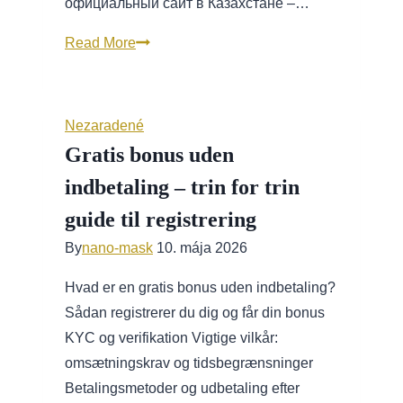
официальный сайт в Казахстане –…
Олимп
Read More
казино
официальный
сайт
Nezaradené
в
Gratis bonus uden
Казахстане
indbetaling – trin for trin
–
guide til registrering
Olimp
Casino
By
nano-mask
10. mája 2026
Hvad er en gratis bonus uden indbetaling?
Sådan registrerer du dig og får din bonus
KYC og verifikation Vigtige vilkår:
omsætningskrav og tidsbegrænsninger
Betalingsmetoder og udbetaling efter