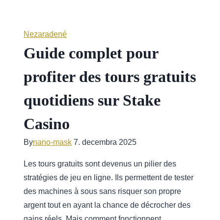
Skip
to
content
Nezaradené
Guide complet pour
profiter des tours gratuits
quotidiens sur Stake
Casino
By
nano-mask
7. decembra 2025
Les tours gratuits sont devenus un pilier des
stratégies de jeu en ligne. Ils permettent de tester
des machines à sous sans risquer son propre
argent tout en ayant la chance de décrocher des
gains réels. Mais comment fonctionnent