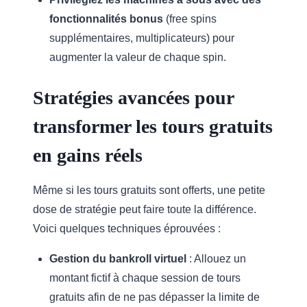
fonctionnalités bonus
(free spins
supplémentaires, multiplicateurs) pour
augmenter la valeur de chaque spin.
Stratégies avancées pour
transformer les tours gratuits
en gains réels
Même si les tours gratuits sont offerts, une petite
dose de stratégie peut faire toute la différence.
Voici quelques techniques éprouvées :
Gestion du bankroll virtuel
: Allouez un
montant fictif à chaque session de tours
gratuits afin de ne pas dépasser la limite de