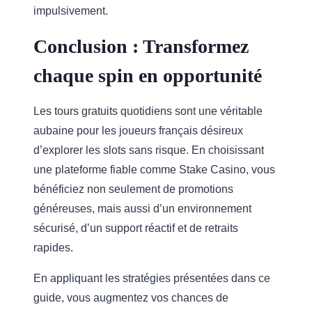
impulsivement.
Conclusion : Transformez
chaque spin en opportunité
Les tours gratuits quotidiens sont une véritable
aubaine pour les joueurs français désireux
d’explorer les slots sans risque. En choisissant
une plateforme fiable comme Stake Casino, vous
bénéficiez non seulement de promotions
généreuses, mais aussi d’un environnement
sécurisé, d’un support réactif et de retraits
rapides.
En appliquant les stratégies présentées dans ce
guide, vous augmentez vos chances de