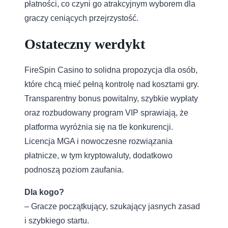
płatności, co czyni go atrakcyjnym wyborem dla
graczy ceniących przejrzystość.
Ostateczny werdykt
FireSpin Casino to solidna propozycja dla osób,
które chcą mieć pełną kontrolę nad kosztami gry.
Transparentny bonus powitalny, szybkie wypłaty
oraz rozbudowany program VIP sprawiają, że
platforma wyróżnia się na tle konkurencji.
Licencja MGA i nowoczesne rozwiązania
płatnicze, w tym kryptowaluty, dodatkowo
podnoszą poziom zaufania.
Dla kogo?
– Gracze początkujący, szukający jasnych zasad
i szybkiego startu.