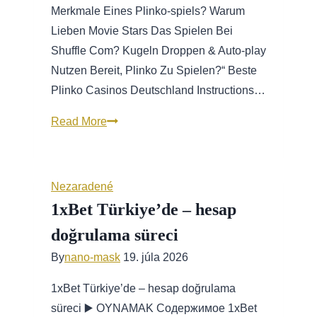
Merkmale Eines Plinko-spiels? Warum
Lieben Movie Stars Das Spielen Bei
Shuffle Com? Kugeln Droppen & Auto-play
Nutzen Bereit, Plinko Zu Spielen?“ Beste
Plinko Casinos Deutschland Instructions…
Kostenloses
Read More
Plinko
Spiel
Online
Nezaradené
Inzwischen
1xBet Türkiye’de – hesap
Spielen“
doğrulama süreci
By
nano-mask
19. júla 2026
1xBet Türkiye’de – hesap doğrulama
süreci ▶️ OYNAMAK Содержимое 1xBet