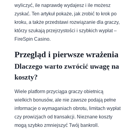
wyliczyć, ile naprawdę wydajesz i ile możesz
zyskać. Ten artykuł pokaże, jak zrobić to krok po
kroku, a także przedstawi rozwiązanie dla graczy,
którzy szukają przejrzystości i szybkich wypłat –
FireSpin Casino.
Przegląd i pierwsze wrażenia
Dlaczego warto zwrócić uwagę na
koszty?
Wiele platform przyciąga graczy obietnicą
wielkich bonusów, ale nie zawsze podają pełne
informacje o wymaganiach obrotu, limitach wypłat
czy prowizjach od transakcji. Nieznane koszty
mogą szybko zmniejszyć Twój bankroll.