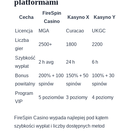
platformami
FireSpin
Cecha
Kasyno X
Kasyno Y
Casino
Licencja
MGA
Curacao
UKGC
Liczba
2500+
1800
2200
gier
Szybkość
2 h avg
24 h
6 h
wypłat
Bonus
200% + 100
150% + 50
100% + 30
powitalny
spinów
spinów
spinów
Program
5 poziomów
3 poziomy
4 poziomy
VIP
FireSpin Casino wypada najlepiej pod kątem
szybkości wypłat i liczby dostępnych metod