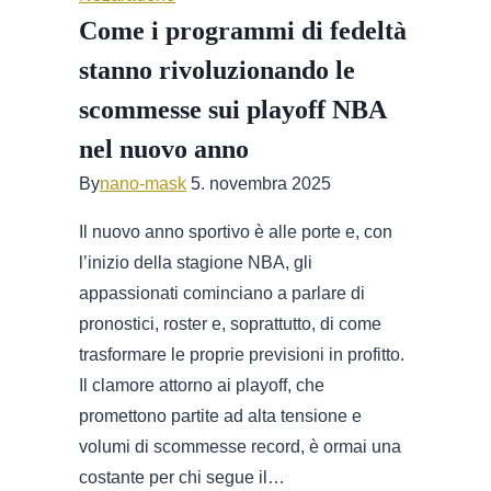
los
Come i programmi di fedeltà
bonos
stanno rivoluzionando le
sin
scommesse sui playoff NBA
depósito
en
nel nuovo anno
Betalice
By
nano-mask
5. novembra 2025
Casino
este
Il nuovo anno sportivo è alle porte e, con
verano
l’inizio della stagione NBA, gli
appassionati cominciano a parlare di
pronostici, roster e, soprattutto, di come
trasformare le proprie previsioni in profitto.
Il clamore attorno ai playoff, che
promettono partite ad alta tensione e
volumi di scommesse record, è ormai una
costante per chi segue il…