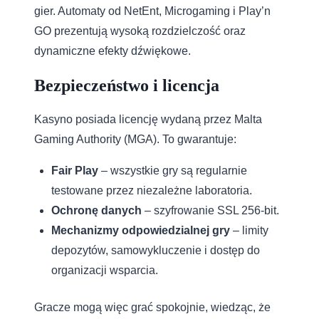
gier. Automaty od NetEnt, Microgaming i Play’n
GO prezentują wysoką rozdzielczość oraz
dynamiczne efekty dźwiękowe.
Bezpieczeństwo i licencja
Kasyno posiada licencję wydaną przez Malta
Gaming Authority (MGA). To gwarantuje:
Fair Play
– wszystkie gry są regularnie
testowane przez niezależne laboratoria.
Ochronę danych
– szyfrowanie SSL 256‑bit.
Mechanizmy odpowiedzialnej gry
– limity
depozytów, samowykluczenie i dostęp do
organizacji wsparcia.
Gracze mogą więc grać spokojnie, wiedząc, że