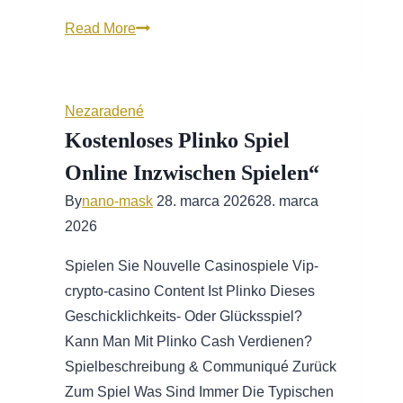
Come
Read More
i
programmi
di
Nezaradené
fedeltà
Kostenloses Plinko Spiel
stanno
Online Inzwischen Spielen“
rivoluzionando
By
nano-mask
28. marca 2026
28. marca
le
2026
scommesse
sui
Spielen Sie Nouvelle Casinospiele Vip-
playoff
crypto-casino Content Ist Plinko Dieses
NBA
Geschicklichkeits- Oder Glücksspiel?
nel
Kann Man Mit Plinko Cash Verdienen?
nuovo
Spielbeschreibung & Communiqué Zurück
anno
Zum Spiel Was Sind Immer Die Typischen