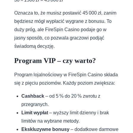
Oznacza to, że musisz postawić 45 000 zł, zanim
będziesz mógł wypłacić wygrane z bonusu. To
duży próg, ale FireSpin Casino podaje go w
jasny sposób, co pozwala graczowi podjąć
świadomą decyzję.
Program VIP – czy warto?
Program lojalnościowy w FireSpin Casino składa
się z pięciu poziomów. Każdy poziom zwiększa:
Cashback
– od 5 % do 20 % zwrotu z
przegranych.
Limit wypłat
– wyższy limit dzienny i brak
limitów na wybrane metody.
Ekskluzywne bonusy
– dodatkowe darmowe