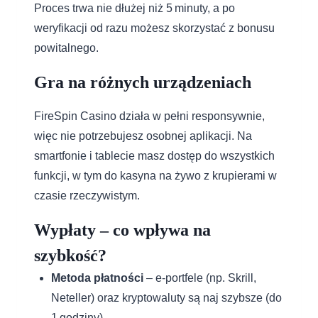
Proces trwa nie dłużej niż 5 minuty, a po
weryfikacji od razu możesz skorzystać z bonusu
powitalnego.
Gra na różnych urządzeniach
FireSpin Casino działa w pełni responsywnie,
więc nie potrzebujesz osobnej aplikacji. Na
smartfonie i tablecie masz dostęp do wszystkich
funkcji, w tym do kasyna na żywo z krupierami w
czasie rzeczywistym.
Wypłaty – co wpływa na
szybkość?
Metoda płatności
– e‑portfele (np. Skrill,
Neteller) oraz kryptowaluty są naj szybsze (do
1 godziny).