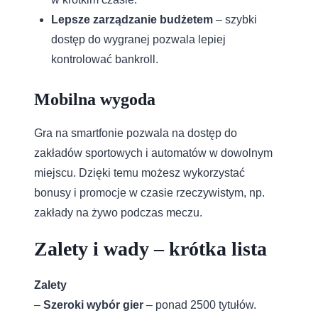
Lepsze zarządzanie budżetem
– szybki
dostęp do wygranej pozwala lepiej
kontrolować bankroll.
Mobilna wygoda
Gra na smartfonie pozwala na dostęp do
zakładów sportowych i automatów w dowolnym
miejscu. Dzięki temu możesz wykorzystać
bonusy i promocje w czasie rzeczywistym, np.
zakłady na żywo podczas meczu.
Zalety i wady – krótka lista
Zalety
–
Szeroki wybór gier
– ponad 2500 tytułów.