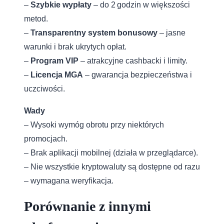
–
Szybkie wypłaty
– do 2 godzin w większości
metod.
–
Transparentny system bonusowy
– jasne
warunki i brak ukrytych opłat.
–
Program VIP
– atrakcyjne cashbacki i limity.
–
Licencja MGA
– gwarancja bezpieczeństwa i
uczciwości.
Wady
– Wysoki wymóg obrotu przy niektórych
promocjach.
– Brak aplikacji mobilnej (działa w przeglądarce).
– Nie wszystkie kryptowaluty są dostępne od razu
– wymagana weryfikacja.
Porównanie z innymi