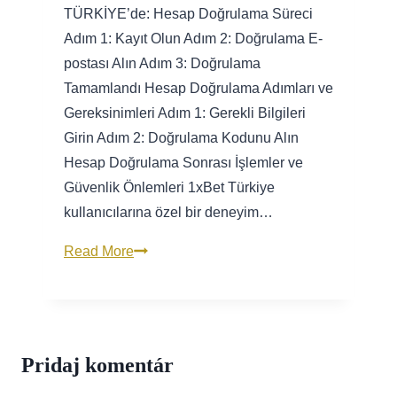
TÜRKİYE’de: Hesap Doğrulama Süreci
Adım 1: Kayıt Olun Adım 2: Doğrulama E-
postası Alın Adım 3: Doğrulama
Tamamlandı Hesap Doğrulama Adımları ve
Gereksinimleri Adım 1: Gerekli Bilgileri
Girin Adım 2: Doğrulama Kodunu Alın
Hesap Doğrulama Sonrası İşlemler ve
Güvenlik Önlemleri 1xBet Türkiye
kullanıcılarına özel bir deneyim…
1xBet
Read More
Türkiye’de
–
hesap
doğrulama
Pridaj komentár
süreci