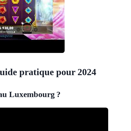
uide pratique pour 2024
e au Luxembourg ?