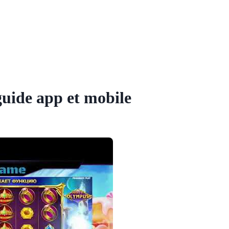
uide app et mobile