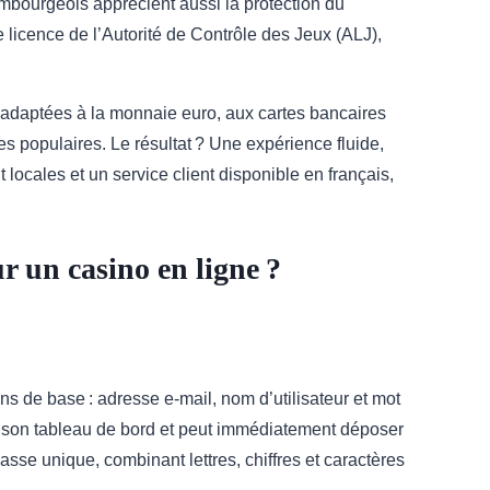
embourgeois apprécient aussi la protection du
e licence de l’Autorité de Contrôle des Jeux (ALJ),
s adaptées à la monnaie euro, aux cartes bancaires
s populaires. Le résultat ? Une expérience fluide,
ocales et un service client disponible en français,
 un casino en ligne ?
ns de base : adresse e‑mail, nom d’utilisateur et mot
 à son tableau de bord et peut immédiatement déposer
asse unique, combinant lettres, chiffres et caractères