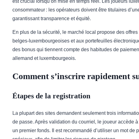
est crucial lorsqu’on mise en temps réel. Les joueurs lux
consommateur : les opérateurs doivent être titulaires d’un
garantissant transparence et équité.
En plus de la sécurité, le marché local propose des offre
belges‑luxembourgeoises et aux portefeuilles électronique
des bonus qui tiennent compte des habitudes de paiement l
allemand et luxembourgeois.
Comment s’inscrire rapidement sur
Étapes de la registration
La plupart des sites demandent seulement trois informatio
de passe. Après validation du courriel, le joueur accède
un premier fonds. Il est recommandé d’utiliser un mot de p