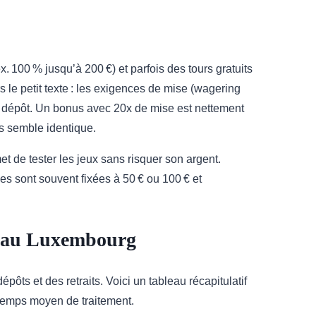
100 % jusqu’à 200 €) et parfois des tours gratuits
s le petit texte : les exigences de mise (wagering
+ dépôt. Un bonus avec 20x de mise est nettement
s semble identique.
t de tester les jeux sans risquer son argent.
lles sont souvent fixées à 50 € ou 100 € et
s au Luxembourg
ôts et des retraits. Voici un tableau récapitulatif
e temps moyen de traitement.