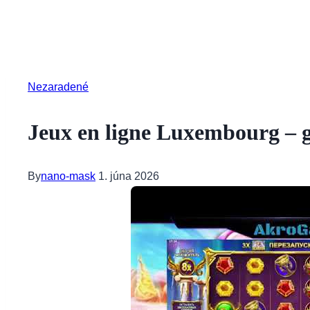
Skip
to
Nezaradené
content
Jeux en ligne Luxembourg – g
By
nano-mask
1. júna 2026