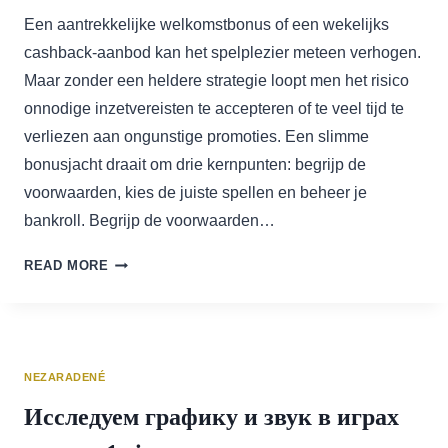
&
Een aantrekkelijke welkomstbonus of een wekelijks
SÉCURISÉE
cashback‑aanbod kan het spelplezier meteen verhogen.
Maar zonder een heldere strategie loopt men het risico
onnodige inzetvereisten te accepteren of te veel tijd te
verliezen aan ongunstige promoties. Een slimme
bonusjacht draait om drie kernpunten: begrijp de
voorwaarden, kies de juiste spellen en beheer je
bankroll. Begrijp de voorwaarden…
DE
READ MORE
ULTIEME
GIDS
VOOR
VERANTWOORDE
BONUSJACHT
NEZARADENÉ
BIJ
Исследуем графику и звук в играх
NOVADREAMS
CASINO