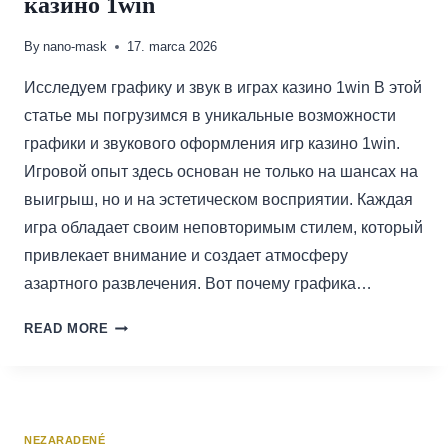
казино 1win
By
nano-mask
17. marca 2026
Исследуем графику и звук в играх казино 1win В этой
статье мы погрузимся в уникальные возможности
графики и звукового оформления игр казино 1win.
Игровой опыт здесь основан не только на шансах на
выигрыш, но и на эстетическом восприятии. Каждая
игра обладает своим неповторимым стилем, который
привлекает внимание и создает атмосферу
азартного развлечения. Вот почему графика…
ИССЛЕДУЕМ
READ MORE
ГРАФИКУ
И
ЗВУК
В
ИГРАХ
NEZARADENÉ