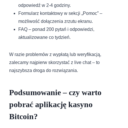
odpowiedź w 2‑4 godziny.
Formularz kontaktowy w sekcji „Pomoc” –
możliwość dołączenia zrzutu ekranu.
FAQ – ponad 200 pytań i odpowiedzi,
aktualizowane co tydzień.
W razie problemów z wypłatą lub weryfikacją,
zalecamy najpierw skorzystać z live chat – to
najszybsza droga do rozwiązania.
Podsumowanie – czy warto
pobrać aplikację kasyno
Bitcoin?