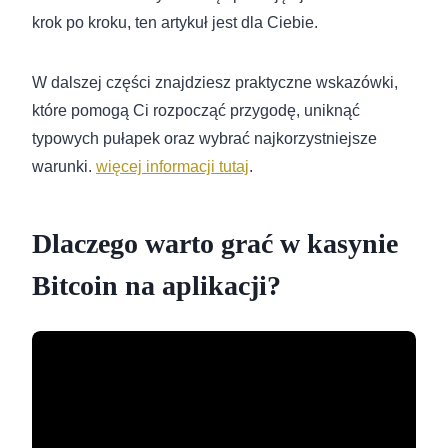
krok po kroku, ten artykuł jest dla Ciebie.
W dalszej części znajdziesz praktyczne wskazówki,
które pomogą Ci rozpocząć przygodę, uniknąć
typowych pułapek oraz wybrać najkorzystniejsze
warunki.
więcej informacji tutaj
.
Dlaczego warto grać w kasynie
Bitcoin na aplikacji?