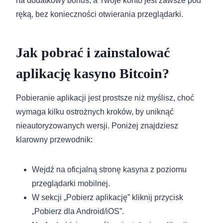
na dodatkowy bonus, a Twoje konto jest zawsze pod
ręką, bez konieczności otwierania przeglądarki.
Jak pobrać i zainstalować
aplikację kasyno Bitcoin?
Pobieranie aplikacji jest prostsze niż myślisz, choć
wymaga kilku ostrożnych kroków, by uniknąć
nieautoryzowanych wersji. Poniżej znajdziesz
klarowny przewodnik:
Wejdź na oficjalną stronę kasyna z poziomu
przeglądarki mobilnej.
W sekcji „Pobierz aplikację” kliknij przycisk
„Pobierz dla Android/iOS”.