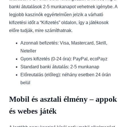
banki átutalások 2‑5 munkanapot vehetnek igénybe. A
legjobb kaszinók egyértelműen jelzik a várható
kifizetési időt a “Kifizetés” oldalon, így a játékosok
előre tudják, mire számíthatnak.
Azonnali befizetés: Visa, Mastercard, Skrill,
Neteller
Gyors kifizetés (0‑24 óra): PayPal, ecoPayz
Standard banki átutalás: 2‑5 munkanap
Előreutalás (előleg): néhány esetben 24 órán
belül
Mobil és asztali élmény – appok
és webes játék