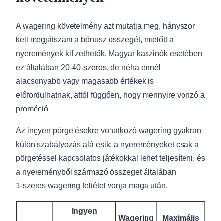
A wagering követelmény azt mutatja meg, hányszor
kell megjátszani a bónusz összegét, mielőtt a
nyeremények kifizethetők. Magyar kaszinók esetében
ez általában 20‑40‑szoros, de néha ennél
alacsonyabb vagy magasabb értékek is
előfordulhatnak, attól függően, hogy mennyire vonzó a
promóció.
Az ingyen pörgetésekre vonatkozó wagering gyakran
külön szabályozás alá esik: a nyereményeket csak a
pörgetéssel kapcsolatos játékokkal lehet teljesíteni, és
a nyereményből származó összeget általában
1‑szeres wagering feltétel vonja maga után.
Ingyen
Wagering
Maximális