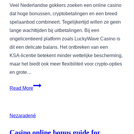
Veel Nederlandse gokkers zoeken een online casino
dat hoge bonussen, cryptobetalingen en een breed
spelaanbod combineert. Tegelijkertijd willen ze geen
lange wachttijden bij uitbetalingen. Bij een
ongelicentieerd platform zoals LuckyWave Casino is
dit een delicate balans. Het ontbreken van een
KSA‑licentie betekent minder wettelijke bescherming,
maar het biedt ook meer flexibiliteit voor crypto‑opties
en grote…
Snelle
Read More
uitbetalingen
en
live
Nezaradené
dealers:
zo
Casino online bonus guide for