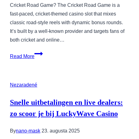
Cricket Road Game? The Cricket Road Game is a
fast‑paced, cricket‑themed casino slot that mixes
classic road‑style reels with dynamic bonus rounds.
It’s built by a well‑known provider and targets fans of
both cricket and online…
Cricket
Read More
Road
Game
payment
Nezaradené
methods
for
Snelle uitbetalingen en live dealers:
Indian
zo scoor je bij LuckyWave Casino
players
By
nano-mask
23. augusta 2025