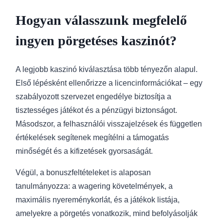
Hogyan válasszunk megfelelő
ingyen pörgetéses kaszinót?
A legjobb kaszinó kiválasztása több tényezőn alapul.
Első lépésként ellenőrizze a licencinformációkat – egy
szabályozott szervezet engedélye biztosítja a
tisztességes játékot és a pénzügyi biztonságot.
Másodszor, a felhasználói visszajelzések és független
értékelések segítenek megítélni a támogatás
minőségét és a kifizetések gyorsaságát.
Végül, a bonuszfeltételeket is alaposan
tanulmányozza: a wagering követelmények, a
maximális nyereménykorlát, és a játékok listája,
amelyekre a pörgetés vonatkozik, mind befolyásolják