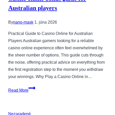
scoor
Australian players
je
bij
By
nano-mask
1. júna 2026
LuckyWave
Casino
Practical Guide to Casino Online for Australian
Players Australian gamers looking for a reliable
casino online experience often feel overwhelmed by
the sheer number of options. This guide cuts through
the noise, offering practical advice on everything from
the first registration step to the moment you withdraw
your winnings. Why Play a Casino Online in…
Casino
Read More
online
bonus
guide
Nezaradené