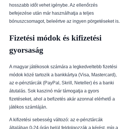
hosszabb időt vehet igénybe. Az ellenőrzés
befejezése után már használhatja a teljes
bónuszcsomagot, beleértve az ingyen pörgetéseket is.
Fizetési módok és kifizetési
gyorsaság
A magyar játékosok számára a legkedveltebb fizetési
módok közé tartozik a bankkártya (Visa, Mastercard),
az e‑pénztárcák (PayPal, Skrill, Neteller) és a banki
átutalás. Sok kaszinó már támogatja a gyors
fizetéseket, ahol a befizetés akár azonnal elérhető a
játékos számláján.
A kifizetési sebesség változó: az e‑pénztárcák
általában 0‑24 órán belül feldolgozzák a kérést, míg a