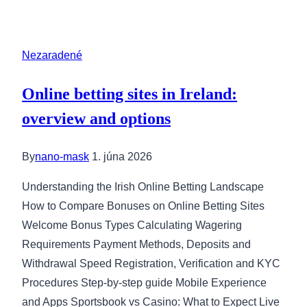
Pelican
–
wersja
Nezaradené
mobilna
i
Online betting sites in Ireland:
gra
overview and options
na
smartfonie
By
nano-mask
1. júna 2026
Understanding the Irish Online Betting Landscape
How to Compare Bonuses on Online Betting Sites
Welcome Bonus Types Calculating Wagering
Requirements Payment Methods, Deposits and
Withdrawal Speed Registration, Verification and KYC
Procedures Step‑by‑step guide Mobile Experience
and Apps Sportsbook vs Casino: What to Expect Live