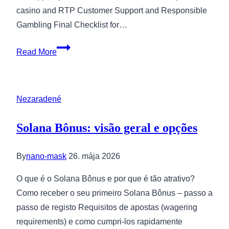
casino and RTP Customer Support and Responsible
Gambling Final Checklist for…
Online
Read More
betting
sites
in
Nezaradené
Ireland:
overview
Solana Bônus: visão geral e opções
and
options
By
nano-mask
26. mája 2026
O que é o Solana Bônus e por que é tão atrativo?
Como receber o seu primeiro Solana Bônus – passo a
passo de registo Requisitos de apostas (wagering
requirements) e como cumpri‑los rapidamente