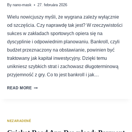
By
nano-mask
27. februára 2026
Wielu nowicjuszy myśli, że wygrana zależy wyłącznie
od szczęścia. Czy naprawdę tak jest? W rzeczywistości
sukces w zakładach sportowych opiera się na
dyscyplinie i odpowiednim planowaniu. Bankroll, czyli
budżet przeznaczony na obstawianie, powinien być
traktowany jak kapitał inwestycyjny. Dzięki temu
unikniesz szybkich strat i zachowasz długoterminową
przyjemność z gry. Co to jest bankroll i jak…
SKUTECZNE
READ MORE
ZARZĄDZANIE
BANKROLLIEM
W
ZAKŁADACH
SPORTOWYCH
NEZARADENÉ
–