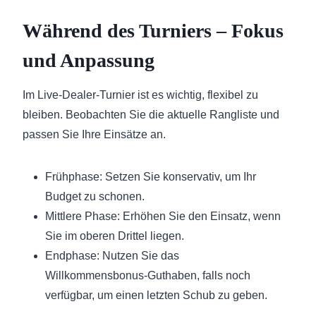
Während des Turniers – Fokus
und Anpassung
Im Live‑Dealer‑Turnier ist es wichtig, flexibel zu
bleiben. Beobachten Sie die aktuelle Rangliste und
passen Sie Ihre Einsätze an.
Frühphase: Setzen Sie konservativ, um Ihr
Budget zu schonen.
Mittlere Phase: Erhöhen Sie den Einsatz, wenn
Sie im oberen Drittel liegen.
Endphase: Nutzen Sie das
Willkommensbonus‑Guthaben, falls noch
verfügbar, um einen letzten Schub zu geben.