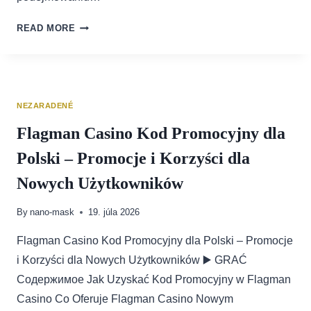
BEEP
READ MORE
BEEP
KASYNO
ONLINE
–
KOMPATYBILNE
NEZARADENÉ
Z
Flagman Casino Kod Promocyjny dla
URZĄDZENIAMI
MOBILNYMI
Polski – Promocje i Korzyści dla
Nowych Użytkowników
By
nano-mask
19. júla 2026
Flagman Casino Kod Promocyjny dla Polski – Promocje
i Korzyści dla Nowych Użytkowników ▶️ GRAĆ
Содержимое Jak Uzyskać Kod Promocyjny w Flagman
Casino Co Oferuje Flagman Casino Nowym