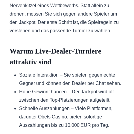
Nervenkitzel eines Wettbewerbs. Statt allein zu
drehen, messen Sie sich gegen andere Spieler um
den Jackpot. Der erste Schritt ist, die Spielregeln zu
verstehen und das passende Turnier zu wählen.
Warum Live‑Dealer‑Turniere
attraktiv sind
Soziale Interaktion – Sie spielen gegen echte
Gegner und können den Dealer per Chat sehen.
Hohe Gewinnchancen – Der Jackpot wird oft
zwischen den Top‑Platzierungen aufgeteilt.
Schnelle Auszahlungen – Viele Plattformen,
darunter Qbets Casino, bieten sofortige
Auszahlungen bis zu 10.000 EUR pro Tag.