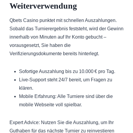
Weiterverwendung
Qbets Casino punktet mit schnellen Auszahlungen.
Sobald das Turnierergebnis feststeht, wird der Gewinn
innerhalb von Minuten auf Ihr Konto gebucht –
vorausgesetzt, Sie haben die
Verifizierungsdokumente bereits hinterlegt.
Sofortige Auszahlung bis zu 10.000 € pro Tag.
Live‑Support steht 24/7 bereit, um Fragen zu
klären.
Mobile Erfahrung: Alle Turniere sind über die
mobile Webseite voll spielbar.
Expert Advice: Nutzen Sie die Auszahlung, um Ihr
Guthaben für das nächste Turnier zu reinvestieren