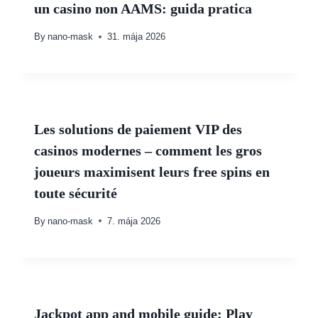
un casino non AAMS: guida pratica
By
nano-mask
31. mája 2026
Les solutions de paiement VIP des
casinos modernes – comment les gros
joueurs maximisent leurs free spins en
toute sécurité
By
nano-mask
7. mája 2026
Jackpot app and mobile guide: Play