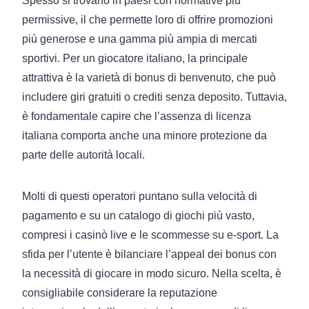
Spesso si trovano in paesi con normative più
permissive, il che permette loro di offrire promozioni
più generose e una gamma più ampia di mercati
sportivi. Per un giocatore italiano, la principale
attrattiva è la varietà di bonus di benvenuto, che può
includere giri gratuiti o crediti senza deposito. Tuttavia,
è fondamentale capire che l’assenza di licenza
italiana comporta anche una minore protezione da
parte delle autorità locali.
Molti di questi operatori puntano sulla velocità di
pagamento e su un catalogo di giochi più vasto,
compresi i casinò live e le scommesse su e-sport. La
sfida per l’utente è bilanciare l’appeal dei bonus con
la necessità di giocare in modo sicuro. Nella scelta, è
consigliabile considerare la reputazione