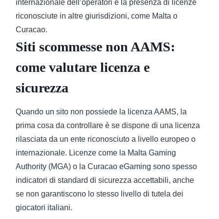
internazionale dell’operatori e la presenza di licenze
riconosciute in altre giurisdizioni, come Malta o
Curacao.
Siti scommesse non AAMS:
come valutare licenza e
sicurezza
Quando un sito non possiede la licenza AAMS, la
prima cosa da controllare è se dispone di una licenza
rilasciata da un ente riconosciuto a livello europeo o
internazionale. Licenze come la Malta Gaming
Authority (MGA) o la Curacao eGaming sono spesso
indicatori di standard di sicurezza accettabili, anche
se non garantiscono lo stesso livello di tutela dei
giocatori italiani.