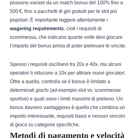
possono variare da un match bonus del 100% fino a
500 €, fino a pacchetti di giri gratuiti per le slot più
popolari. È importante leggere attentamente i
wagering requirements
, cioè i requisiti di
scommessa, che indicano quante volte devi giocare
l’importo del bonus prima di poter prelevare le vincite.
Spesso i requisiti oscillano tra 20x e 40x, ma alcuni
operatori li riducono a 10x per attirare nuovi giocatori.
Oltre a quello, controlla se il bonus è limitato a
determinati giochi (ad esempio slot vs. scommesse
sportive) e quali sono i limiti massimi di prelievo. Un
bonus davvero vantaggioso è quello che combina un
importo interessante, requisiti bassi e nessun vincolo
di gioco su categorie specifiche.
Metodi di pagamento e velocità