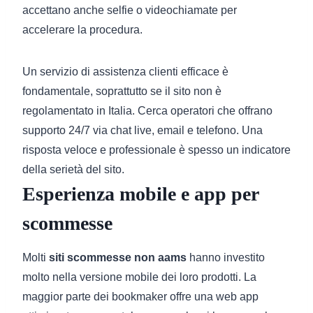
accettano anche selfie o videochiamate per
accelerare la procedura.
Un servizio di assistenza clienti efficace è
fondamentale, soprattutto se il sito non è
regolamentato in Italia. Cerca operatori che offrano
supporto 24/7 via chat live, email e telefono. Una
risposta veloce e professionale è spesso un indicatore
della serietà del sito.
Esperienza mobile e app per
scommesse
Molti
siti scommesse non aams
hanno investito
molto nella versione mobile dei loro prodotti. La
maggior parte dei bookmaker offre una web app