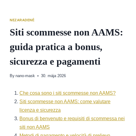
Skip
to
content
NEZARADENÉ
Siti scommesse non AAMS:
guida pratica a bonus,
sicurezza e pagamenti
By
nano-mask
30. mája 2026
Che cosa sono i siti scommesse non AAMS?
Siti scommesse non AAMS: come valutare
licenza e sicurezza
Bonus di benvenuto e requisiti di scommessa nei
siti non AAMS
Metodi di pagamento e velocità di prelievo