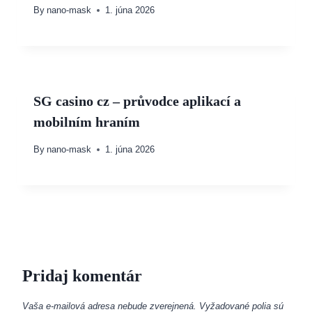
By
nano-mask
1. júna 2026
SG casino cz – průvodce aplikací a
mobilním hraním
By
nano-mask
1. júna 2026
Pridaj komentár
Vaša e-mailová adresa nebude zverejnená.
Vyžadované polia sú