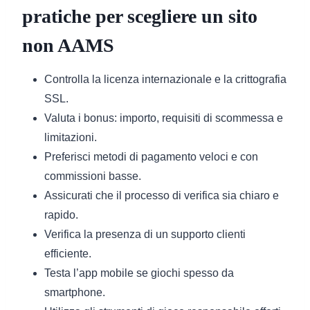
pratiche per scegliere un sito
non AAMS
Controlla la licenza internazionale e la crittografia
SSL.
Valuta i bonus: importo, requisiti di scommessa e
limitazioni.
Preferisci metodi di pagamento veloci e con
commissioni basse.
Assicurati che il processo di verifica sia chiaro e
rapido.
Verifica la presenza di un supporto clienti
efficiente.
Testa l’app mobile se giochi spesso da
smartphone.