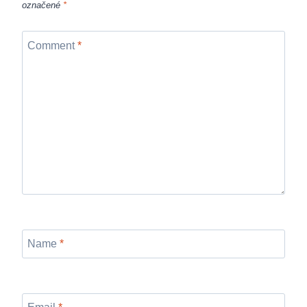
označené
*
Comment
*
Name
*