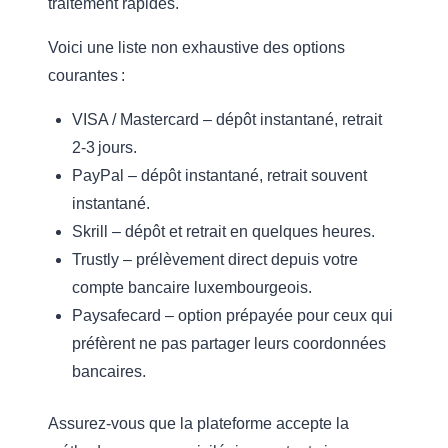
traitement rapides.
Voici une liste non exhaustive des options
courantes :
VISA / Mastercard – dépôt instantané, retrait
2‑3 jours.
PayPal – dépôt instantané, retrait souvent
instantané.
Skrill – dépôt et retrait en quelques heures.
Trustly – prélèvement direct depuis votre
compte bancaire luxembourgeois.
Paysafecard – option prépayée pour ceux qui
préfèrent ne pas partager leurs coordonnées
bancaires.
Assurez‑vous que la plateforme accepte la