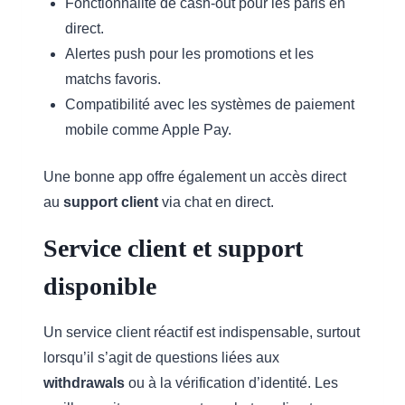
Fonctionnalité de cash‑out pour les paris en
direct.
Alertes push pour les promotions et les
matchs favoris.
Compatibilité avec les systèmes de paiement
mobile comme Apple Pay.
Une bonne app offre également un accès direct
au
support client
via chat en direct.
Service client et support
disponible
Un service client réactif est indispensable, surtout
lorsqu’il s’agit de questions liées aux
withdrawals
ou à la vérification d’identité. Les