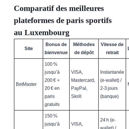
Comparatif des meilleures
plateformes de paris sportifs
au Luxembourg
Bonus de
Méthodes
Vitesse de
Site
bienvenue
de dépôt
retrait
100 %
jusqu’à
VISA,
Instantanée
200 € +
Mastercard,
(e-wallet) /
BetMaster
20 € en
PayPal,
2‑3 jours
paris
Skrill
(banque)
gratuits
150 %
24 h (e-
jusqu’à
VISA,
wallet) /