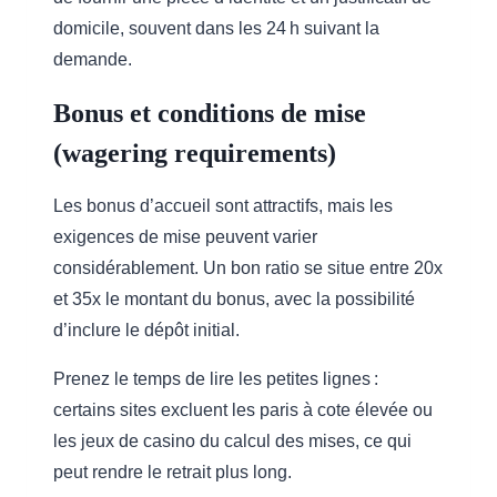
domicile, souvent dans les 24 h suivant la
demande.
Bonus et conditions de mise
(wagering requirements)
Les bonus d’accueil sont attractifs, mais les
exigences de mise peuvent varier
considérablement. Un bon ratio se situe entre 20x
et 35x le montant du bonus, avec la possibilité
d’inclure le dépôt initial.
Prenez le temps de lire les petites lignes :
certains sites excluent les paris à cote élevée ou
les jeux de casino du calcul des mises, ce qui
peut rendre le retrait plus long.