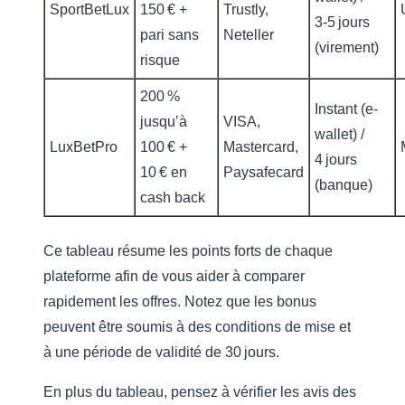
SportBetLux
150 € +
Trustly,
3‑5 jours
pari sans
Neteller
(virement)
risque
200 %
Instant (e-
jusqu’à
VISA,
wallet) /
LuxBetPro
100 € +
Mastercard,
4 jours
10 € en
Paysafecard
(banque)
cash back
Ce tableau résume les points forts de chaque
plateforme afin de vous aider à comparer
rapidement les offres. Notez que les bonus
peuvent être soumis à des conditions de mise et
à une période de validité de 30 jours.
En plus du tableau, pensez à vérifier les avis des