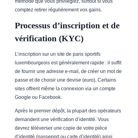
méthode que vous privilégiez, surtout si vous
comptez retirer régulièrement vos gains.
Processus d’inscription et de
vérification (KYC)
L’inscription sur un site de paris sportifs
luxembourgeois est généralement rapide : il suffit
de fournir une adresse e‑mail, de créer un mot de
passe et de choisir une devise (euro). Certains
sites offrent même la connexion via un compte
Google ou Facebook.
Après le premier dépôt, la plupart des opérateurs
demandent une vérification d’identité. Vous
devrez téléverser une copie de votre pièce
d’identité (passeport ou carte d’identité) ainsi