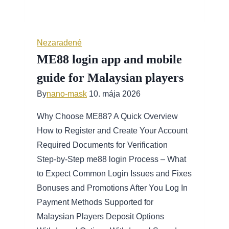
зеркало
рабочее
–
Nezaradené
полный
ME88 login app and mobile
бонусный
guide for Malaysian players
гайд
By
nano-mask
10. mája 2026
Why Choose ME88? A Quick Overview
How to Register and Create Your Account
Required Documents for Verification
Step‑by‑Step me88 login Process – What
to Expect Common Login Issues and Fixes
Bonuses and Promotions After You Log In
Payment Methods Supported for
Malaysian Players Deposit Options