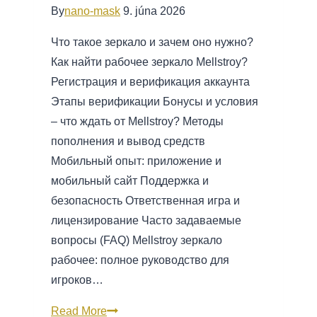
By
nano-mask
9. júna 2026
Leitfaden
für
Что такое зеркало и зачем оно нужно?
sichere
Как найти рабочее зеркало Mellstroy?
Unterhaltung
Регистрация и верификация аккаунта
Этапы верификации Бонусы и условия
– что ждать от Mellstroy? Методы
пополнения и вывод средств
Мобильный опыт: приложение и
мобильный сайт Поддержка и
безопасность Ответственная игра и
лицензирование Часто задаваемые
вопросы (FAQ) Mellstroy зеркало
рабочее: полное руководство для
игроков…
Mellstroy
Read More