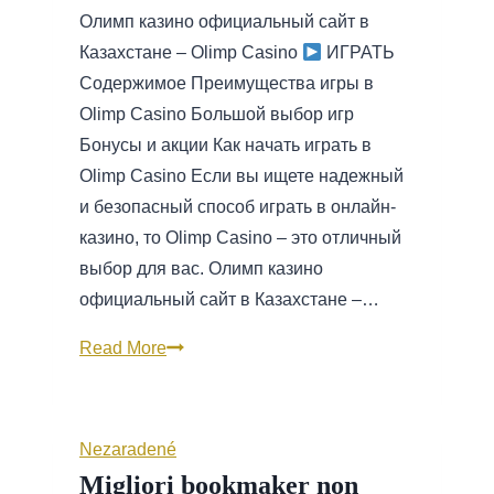
Олимп казино официальный сайт в
With
Казахстане – Olimp Casino
ИГРАТЬ
Bonus
Содержимое Преимущества игры в
Olimp Casino Большой выбор игр
Бонусы и акции Как начать играть в
Olimp Casino Если вы ищете надежный
и безопасный способ играть в онлайн-
казино, то Olimp Casino – это отличный
выбор для вас. Олимп казино
официальный сайт в Казахстане –…
Олимп
Read More
казино
официальный
сайт
Nezaradené
в
Migliori bookmaker non