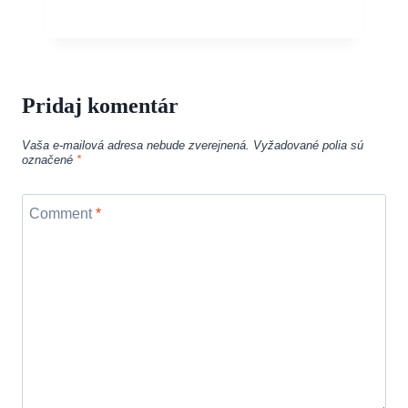
bookmaker
non
AAMS:
guida
Pridaj komentár
completa
alla
Vaša e-mailová adresa nebude zverejnená.
Vyžadované polia sú
označené
*
verifica
dell’account
Comment
*