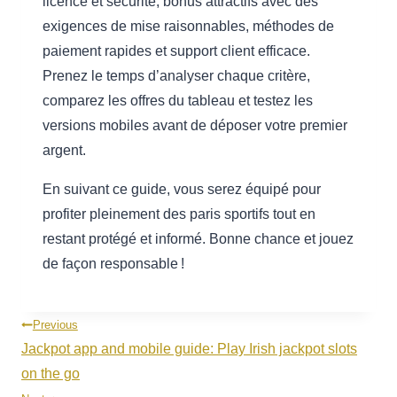
licence et sécurité, bonus attractifs avec des
exigences de mise raisonnables, méthodes de
paiement rapides et support client efficace.
Prenez le temps d’analyser chaque critère,
comparez les offres du tableau et testez les
versions mobiles avant de déposer votre premier
argent.
En suivant ce guide, vous serez équipé pour
profiter pleinement des paris sportifs tout en
restant protégé et informé. Bonne chance et jouez
de façon responsable !
Navigácia
Previous
Jackpot app and mobile guide: Play Irish jackpot slots
v
on the go