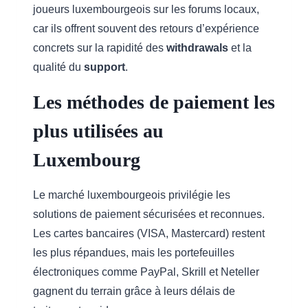
joueurs luxembourgeois sur les forums locaux,
car ils offrent souvent des retours d’expérience
concrets sur la rapidité des
withdrawals
et la
qualité du
support
.
Les méthodes de paiement les
plus utilisées au
Luxembourg
Le marché luxembourgeois privilégie les
solutions de paiement sécurisées et reconnues.
Les cartes bancaires (VISA, Mastercard) restent
les plus répandues, mais les portefeuilles
électroniques comme PayPal, Skrill et Neteller
gagnent du terrain grâce à leurs délais de