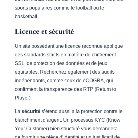
sports populaires comme le football ou le
basketball.
Licence et sécurité
Un site possédant une licence reconnue applique
des standards stricts en matière de chiffrement
SSL, de protection des données et de jeux
équitables. Recherchez également des audits
indépendants, comme ceux de eCOGRA, qui
confirment la transparence des RTP (Return to
Player).
La
sécurité
s’étend aussi à la protection contre le
blanchiment d’argent. Un processus KYC (Know
Your Customer) bien structuré vous demandera
de fournir une pièce d’identité et un justificatif de