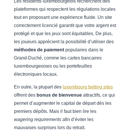
Les résidents luxembourgeois recherchent des
plateformes qui respectent les régulations locales
tout en proposant une expérience fluide. Un site
correctement licencié garantit que votre argent est
protégé et que les jeux sont équitables. De plus,
les joueurs apprécient la possibilité d’utiliser des
méthodes de paiement
populaires dans le
Grand-Duché, comme les cartes bancaires
luxembourgeoises ou les portefeuilles
électroniques locaux.
En outre, la plupart des
luxembourg betting sites
offrent des
bonus de bienvenue
attractifs, ce qui
permet d’augmenter le capital de départ dès les
premiers dépôts. Mais il faut bien lire les
wagering requirements
afin d’éviter les
mauvaises surprises lors du retrait.