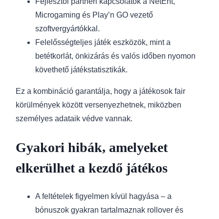
Fejlesztői partneri kapcsolatok a NetEnt,
Microgaming és Play’n GO vezető
szoftvergyártókkal.
Felelősségteljes játék eszközök, mint a
betétkorlát, önkizárás és valós időben nyomon
követhető játékstatisztikák.
Ez a kombináció garantálja, hogy a játékosok fair
körülmények között versenyezhetnek, miközben
személyes adataik védve vannak.
Gyakori hibák, amelyeket
elkerülhet a kezdő játékos
A feltételek figyelmen kívül hagyása – a
bónuszok gyakran tartalmaznak rollover és