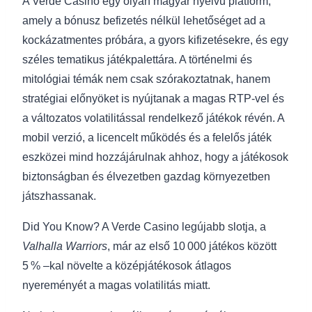
A Verde Casino egy olyan magyar nyelvű platform,
amely a bónusz befizetés nélkül lehetőséget ad a
kockázatmentes próbára, a gyors kifizetésekre, és egy
széles tematikus játékpalettára. A történelmi és
mitológiai témák nem csak szórakoztatnak, hanem
stratégiai előnyöket is nyújtanak a magas RTP‑vel és
a változatos volatilitással rendelkező játékok révén. A
mobil verzió, a licencelt működés és a felelős játék
eszközei mind hozzájárulnak ahhoz, hogy a játékosok
biztonságban és élvezetben gazdag környezetben
játszhassanak.
Did You Know? A Verde Casino legújabb slotja, a
Valhalla Warriors
, már az első 10 000 játékos között
5 % –kal növelte a középjátékosok átlagos
nyereményét a magas volatilitás miatt.