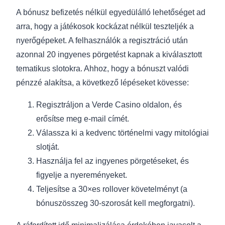
A bónusz befizetés nélkül egyedülálló lehetőséget ad
arra, hogy a játékosok kockázat nélkül teszteljék a
nyerőgépeket. A felhasználók a regisztráció után
azonnal 20 ingyenes pörgetést kapnak a kiválasztott
tematikus slotokra. Ahhoz, hogy a bónuszt valódi
pénzzé alakítsa, a következő lépéseket kövesse:
Regisztráljon a Verde Casino oldalon, és
erősítse meg e‑mail címét.
Válassza ki a kedvenc történelmi vagy mitológiai
slotját.
Használja fel az ingyenes pörgetéseket, és
figyelje a nyereményeket.
Teljesítse a 30×es rollover követelményt (a
bónuszösszeg 30-szorosát kell megforgatni).